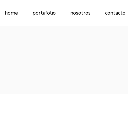
home
portafolio
nosotros
contacto
Comercial
Concursos
Cultural
Renovación
Residenciales
Salud