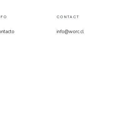
NFO
CONTACT
ontacto
info@worc.cl