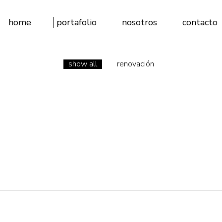
home
portafolio
nosotros
contacto
show all
renovación
Comercial
Concursos
Cultural
Renovación
Residenciales
Salud