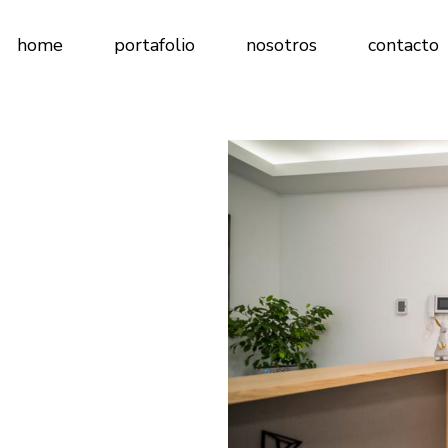
home
portafolio
nosotros
contacto
Comercial
Concursos
Cultural
Renovación
Residenciales
Salud