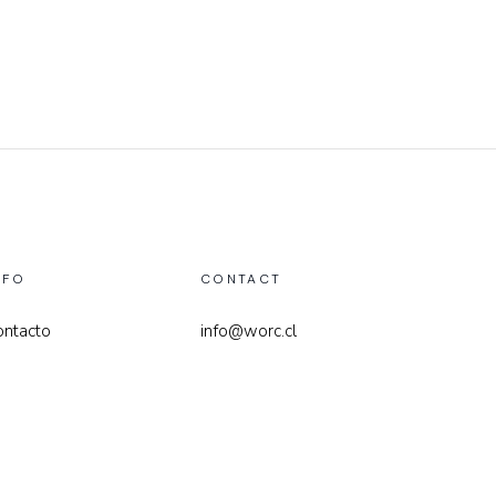
NFO
CONTACT
ontacto
info@worc.cl